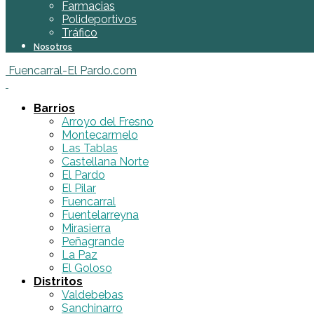
Farmacias
Polideportivos
Tráfico
Nosotros
Fuencarral-El Pardo.com
Barrios
Arroyo del Fresno
Montecarmelo
Las Tablas
Castellana Norte
El Pardo
El Pilar
Fuencarral
Fuentelarreyna
Mirasierra
Peñagrande
La Paz
El Goloso
Distritos
Valdebebas
Sanchinarro