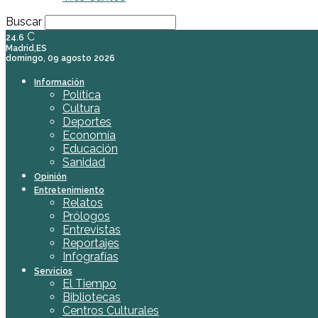
Buscar
C
24.6
Madrid,ES
domingo, 09 agosto 2026
Información
Política
Cultura
Deportes
Economía
Educación
Sanidad
Opinión
Entretenimiento
Relatos
Prólogos
Entrevistas
Reportajes
Infografías
Servicios
El Tiempo
Bibliotecas
Centros Culturales