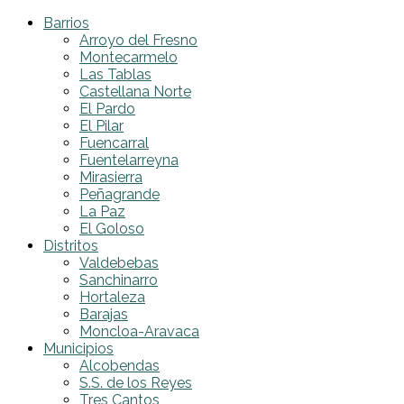
Barrios
Arroyo del Fresno
Montecarmelo
Las Tablas
Castellana Norte
El Pardo
El Pilar
Fuencarral
Fuentelarreyna
Mirasierra
Peñagrande
La Paz
El Goloso
Distritos
Valdebebas
Sanchinarro
Hortaleza
Barajas
Moncloa-Aravaca
Municipios
Alcobendas
S.S. de los Reyes
Tres Cantos