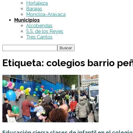
Hortaleza
Barajas
Moncloa-Aravaca
Municipios
Alcobendas
S.S. de los Reyes
Tres Cantos
Etiqueta: colegios barrio p
Educación cierra clases de infantil en el colegio