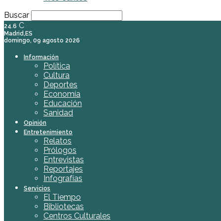
Buscar
C
24.6
Madrid,ES
domingo, 09 agosto 2026
Información
Política
Cultura
Deportes
Economía
Educación
Sanidad
Opinión
Entretenimiento
Relatos
Prólogos
Entrevistas
Reportajes
Infografías
Servicios
El Tiempo
Bibliotecas
Centros Culturales