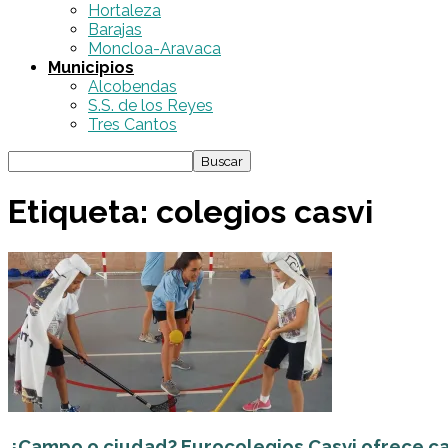
Hortaleza
Barajas
Moncloa-Aravaca
Municipios
Alcobendas
S.S. de los Reyes
Tres Cantos
Etiqueta: colegios casvi
¿Campo o ciudad? Eurocolegios Casvi ofrece ca