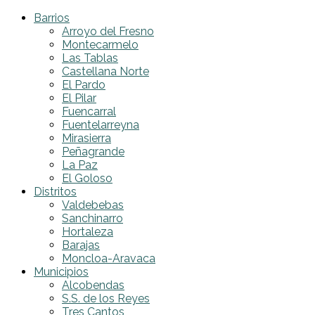
Barrios
Arroyo del Fresno
Montecarmelo
Las Tablas
Castellana Norte
El Pardo
El Pilar
Fuencarral
Fuentelarreyna
Mirasierra
Peñagrande
La Paz
El Goloso
Distritos
Valdebebas
Sanchinarro
Hortaleza
Barajas
Moncloa-Aravaca
Municipios
Alcobendas
S.S. de los Reyes
Tres Cantos