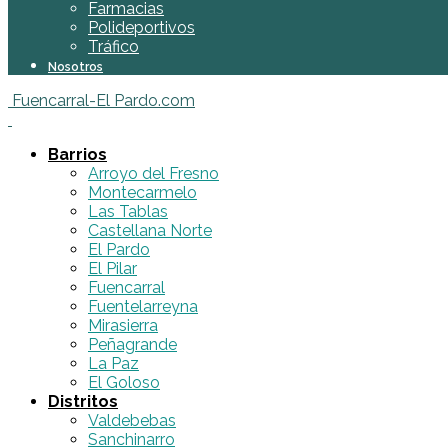
Farmacias
Polideportivos
Tráfico
Nosotros
Fuencarral-El Pardo.com
Barrios
Arroyo del Fresno
Montecarmelo
Las Tablas
Castellana Norte
El Pardo
El Pilar
Fuencarral
Fuentelarreyna
Mirasierra
Peñagrande
La Paz
El Goloso
Distritos
Valdebebas
Sanchinarro