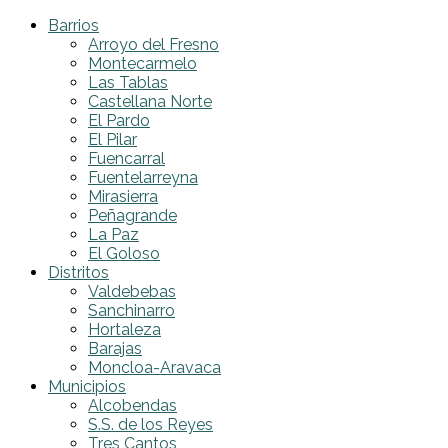
Barrios
Arroyo del Fresno
Montecarmelo
Las Tablas
Castellana Norte
El Pardo
El Pilar
Fuencarral
Fuentelarreyna
Mirasierra
Peñagrande
La Paz
El Goloso
Distritos
Valdebebas
Sanchinarro
Hortaleza
Barajas
Moncloa-Aravaca
Municipios
Alcobendas
S.S. de los Reyes
Tres Cantos