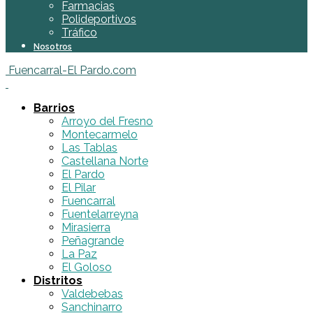
Farmacias
Polideportivos
Tráfico
Nosotros
Fuencarral-El Pardo.com
Barrios
Arroyo del Fresno
Montecarmelo
Las Tablas
Castellana Norte
El Pardo
El Pilar
Fuencarral
Fuentelarreyna
Mirasierra
Peñagrande
La Paz
El Goloso
Distritos
Valdebebas
Sanchinarro