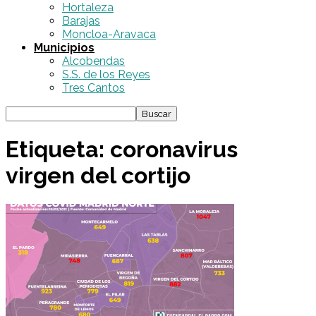
Hortaleza
Barajas
Moncloa-Aravaca
Municipios
Alcobendas
S.S. de los Reyes
Tres Cantos
Etiqueta: coronavirus
virgen del cortijo