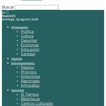
Buscar
C
30
Madrid,ES
domingo, 09 agosto 2026
Información
Política
Cultura
Deportes
Economía
Educación
Sanidad
Opinión
Entretenimiento
Relatos
Prólogos
Entrevistas
Reportajes
Infografías
Servicios
El Tiempo
Bibliotecas
Centros Culturales