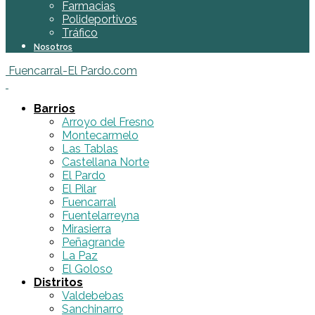
Farmacias
Polideportivos
Tráfico
Nosotros
Fuencarral-El Pardo.com
Barrios
Arroyo del Fresno
Montecarmelo
Las Tablas
Castellana Norte
El Pardo
El Pilar
Fuencarral
Fuentelarreyna
Mirasierra
Peñagrande
La Paz
El Goloso
Distritos
Valdebebas
Sanchinarro