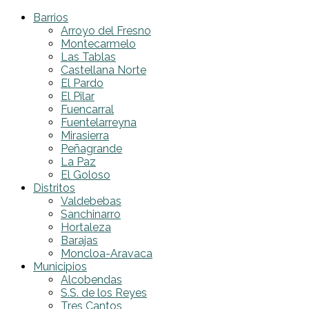
Barrios
Arroyo del Fresno
Montecarmelo
Las Tablas
Castellana Norte
El Pardo
El Pilar
Fuencarral
Fuentelarreyna
Mirasierra
Peñagrande
La Paz
El Goloso
Distritos
Valdebebas
Sanchinarro
Hortaleza
Barajas
Moncloa-Aravaca
Municipios
Alcobendas
S.S. de los Reyes
Tres Cantos