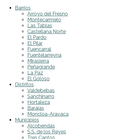
Barrios
Arroyo del Fresno
Montecarmelo
Las Tablas
Castellana Norte
El Pardo
El Pilar
Fuencarral
Fuentelarreyna
Mirasierra
Peñagrande
La Paz
El Goloso
Distritos
Valdebebas
Sanchinarro
Hortaleza
Barajas
Moncloa-Aravaca
Municipios
Alcobendas
S.S. de los Reyes
Tres Cantos