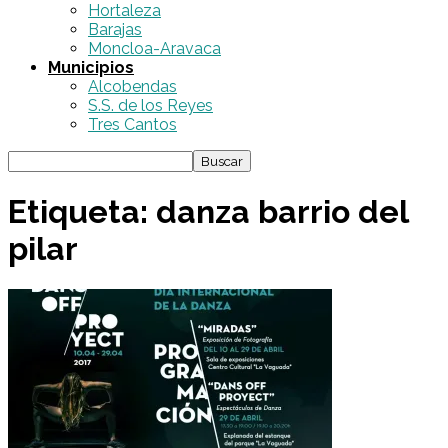
Hortaleza
Barajas
Moncloa-Aravaca
Municipios
Alcobendas
S.S. de los Reyes
Tres Cantos
Etiqueta: danza barrio del
pilar