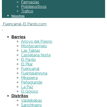
Farmacias
Polideportivos
Tráfico
Nosotros
Fuencarral-El Pardo.com
Barrios
Arroyo del Fresno
Montecarmelo
Las Tablas
Castellana Norte
El Pardo
El Pilar
Fuencarral
Fuentelarreyna
Mirasierra
Peñagrande
La Paz
El Goloso
Distritos
Valdebebas
Sanchinarro