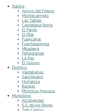
Barrios
Arroyo del Fresno
Montecarmelo
Las Tablas
Castellana Norte
El Pardo
El Pilar
Fuencarral
Fuentelarreyna
Mirasierra
Peñagrande
La Paz
El Goloso
Distritos
Valdebebas
Sanchinarro
Hortaleza
Barajas
Moncloa-Aravaca
Municipios
Alcobendas
S.S. de los Reyes
Tres Cantos