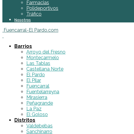
Farmacias
Polideportivos
Tráfico
Nosotros
Fuencarral-El Pardo.com
Barrios
Arroyo del Fresno
Montecarmelo
Las Tablas
Castellana Norte
El Pardo
El Pilar
Fuencarral
Fuentelarreyna
Mirasierra
Peñagrande
La Paz
El Goloso
Distritos
Valdebebas
Sanchinarro