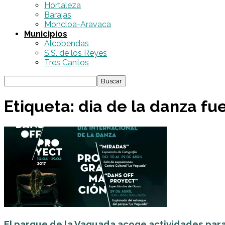
Hortaleza
Barajas
Moncloa-Aravaca
Municipios
Alcobendas
S.S. de los Reyes
Tres Cantos
Etiqueta: dia de la danza fu
El parque de la Vaguada acoge actividades para 