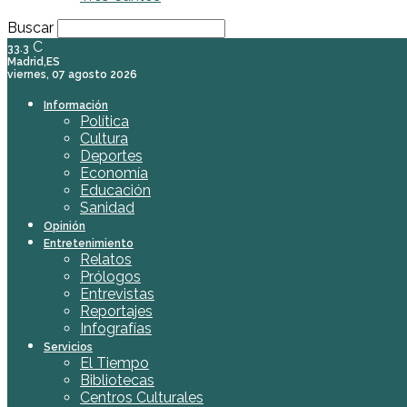
Buscar
C
33.3
Madrid,ES
viernes, 07 agosto 2026
Información
Política
Cultura
Deportes
Economía
Educación
Sanidad
Opinión
Entretenimiento
Relatos
Prólogos
Entrevistas
Reportajes
Infografías
Servicios
El Tiempo
Bibliotecas
Centros Culturales