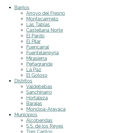
Barrios
Arroyo del Fresno
Montecarmelo
Las Tablas
Castellana Norte
El Pardo
El Pilar
Fuencarral
Fuentelarreyna
Mirasierra
Peñagrande
La Paz
El Goloso
Distritos
Valdebebas
Sanchinarro
Hortaleza
Barajas
Moncloa-Aravaca
Municipios
Alcobendas
S.S. de los Reyes
Tres Cantos