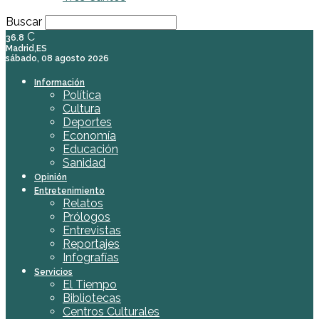
Buscar
C
36.8
Madrid,ES
sábado, 08 agosto 2026
Información
Política
Cultura
Deportes
Economía
Educación
Sanidad
Opinión
Entretenimiento
Relatos
Prólogos
Entrevistas
Reportajes
Infografías
Servicios
El Tiempo
Bibliotecas
Centros Culturales