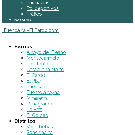
Farmacias
Polideportivos
Tráfico
Nosotros
Fuencarral-El Pardo.com
Barrios
Arroyo del Fresno
Montecarmelo
Las Tablas
Castellana Norte
El Pardo
El Pilar
Fuencarral
Fuentelarreyna
Mirasierra
Peñagrande
La Paz
El Goloso
Distritos
Valdebebas
Sanchinarro