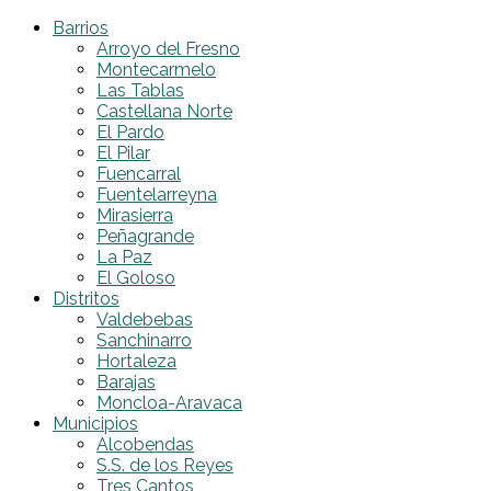
Barrios
Arroyo del Fresno
Montecarmelo
Las Tablas
Castellana Norte
El Pardo
El Pilar
Fuencarral
Fuentelarreyna
Mirasierra
Peñagrande
La Paz
El Goloso
Distritos
Valdebebas
Sanchinarro
Hortaleza
Barajas
Moncloa-Aravaca
Municipios
Alcobendas
S.S. de los Reyes
Tres Cantos