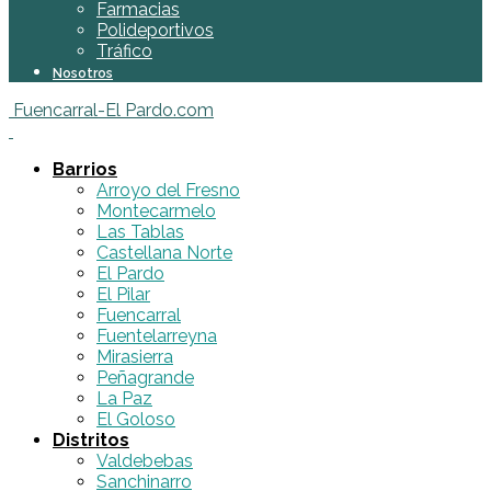
Farmacias
Polideportivos
Tráfico
Nosotros
Fuencarral-El Pardo.com
Barrios
Arroyo del Fresno
Montecarmelo
Las Tablas
Castellana Norte
El Pardo
El Pilar
Fuencarral
Fuentelarreyna
Mirasierra
Peñagrande
La Paz
El Goloso
Distritos
Valdebebas
Sanchinarro