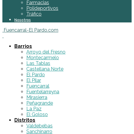
Farmacias
Polideportivos
Tráfico
Nosotros
Fuencarral-El Pardo.com
Barrios
Arroyo del Fresno
Montecarmelo
Las Tablas
Castellana Norte
El Pardo
El Pilar
Fuencarral
Fuentelarreyna
Mirasierra
Peñagrande
La Paz
El Goloso
Distritos
Valdebebas
Sanchinarro