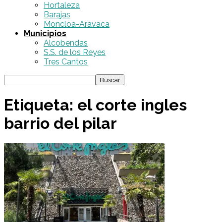
Hortaleza
Barajas
Moncloa-Aravaca
Municipios
Alcobendas
S.S. de los Reyes
Tres Cantos
Etiqueta: el corte ingles
barrio del pilar