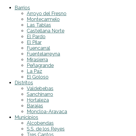
Barrios
Arroyo del Fresno
Montecarmelo
Las Tablas
Castellana Norte
El Pardo
El Pilar
Fuencarral
Fuentelarreyna
Mirasierra
Peñagrande
La Paz
El Goloso
Distritos
Valdebebas
Sanchinarro
Hortaleza
Barajas
Moncloa-Aravaca
Municipios
Alcobendas
S.S. de los Reyes
Tres Cantos