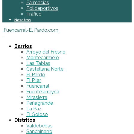
Farmacias
Polideportivos
Tráfico
Nosotros
Fuencarral-El Pardo.com
Barrios
Arroyo del Fresno
Montecarmelo
Las Tablas
Castellana Norte
El Pardo
El Pilar
Fuencarral
Fuentelarreyna
Mirasierra
Peñagrande
La Paz
El Goloso
Distritos
Valdebebas
Sanchinarro