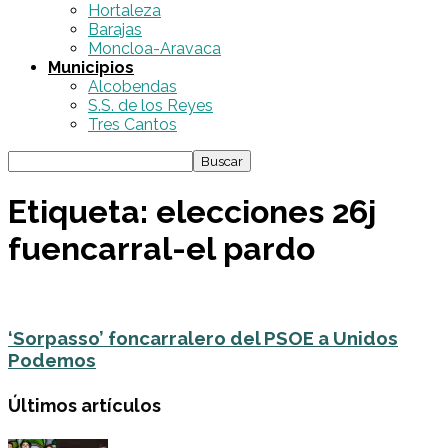
Hortaleza
Barajas
Moncloa-Aravaca
Municipios
Alcobendas
S.S. de los Reyes
Tres Cantos
Etiqueta: elecciones 26j
fuencarral-el pardo
‘Sorpasso’ foncarralero del PSOE a Unidos
Podemos
Últimos artículos