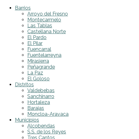
Barrios
Arroyo del Fresno
Montecarmelo
Las Tablas
Castellana Norte
El Pardo
El Pilar
Fuencarral
Fuentelarreyna
Mirasierra
Peñagrande
La Paz
El Goloso
Distritos
Valdebebas
Sanchinarro
Hortaleza
Barajas
Moncloa-Aravaca
Municipios
Alcobendas
S.S. de los Reyes
Tres Cantos