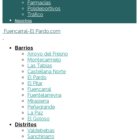
Farmacias
Polideportivos
Tráfico
Nosotros
Fuencarral-El Pardo.com
Barrios
Arroyo del Fresno
Montecarmelo
Las Tablas
Castellana Norte
El Pardo
El Pilar
Fuencarral
Fuentelarreyna
Mirasierra
Peñagrande
La Paz
El Goloso
Distritos
Valdebebas
Sanchinarro