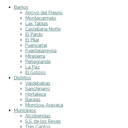
Barrios
Arroyo del Fresno
Montecarmelo
Las Tablas
Castellana Norte
El Pardo
El Pilar
Fuencarral
Fuentelarreyna
Mirasierra
Peñagrande
La Paz
El Goloso
Distritos
Valdebebas
Sanchinarro
Hortaleza
Barajas
Moncloa-Aravaca
Municipios
Alcobendas
S.S. de los Reyes
Tres Cantos