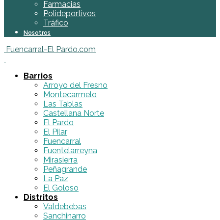
Farmacias
Polideportivos
Tráfico
Nosotros
Fuencarral-El Pardo.com
Barrios
Arroyo del Fresno
Montecarmelo
Las Tablas
Castellana Norte
El Pardo
El Pilar
Fuencarral
Fuentelarreyna
Mirasierra
Peñagrande
La Paz
El Goloso
Distritos
Valdebebas
Sanchinarro