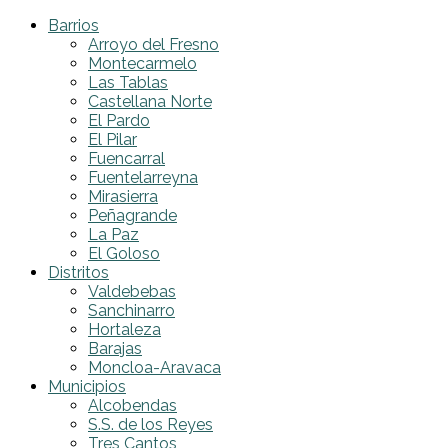
Barrios
Arroyo del Fresno
Montecarmelo
Las Tablas
Castellana Norte
El Pardo
El Pilar
Fuencarral
Fuentelarreyna
Mirasierra
Peñagrande
La Paz
El Goloso
Distritos
Valdebebas
Sanchinarro
Hortaleza
Barajas
Moncloa-Aravaca
Municipios
Alcobendas
S.S. de los Reyes
Tres Cantos