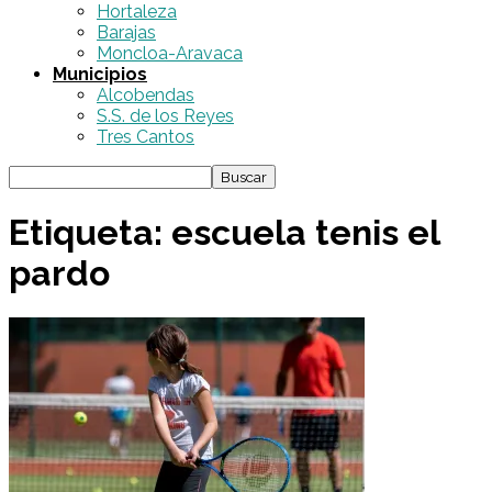
Hortaleza
Barajas
Moncloa-Aravaca
Municipios
Alcobendas
S.S. de los Reyes
Tres Cantos
Etiqueta: escuela tenis el
pardo