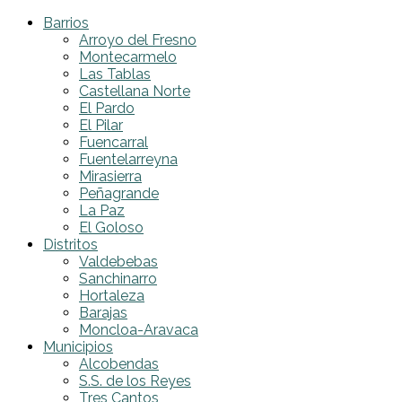
Barrios
Arroyo del Fresno
Montecarmelo
Las Tablas
Castellana Norte
El Pardo
El Pilar
Fuencarral
Fuentelarreyna
Mirasierra
Peñagrande
La Paz
El Goloso
Distritos
Valdebebas
Sanchinarro
Hortaleza
Barajas
Moncloa-Aravaca
Municipios
Alcobendas
S.S. de los Reyes
Tres Cantos