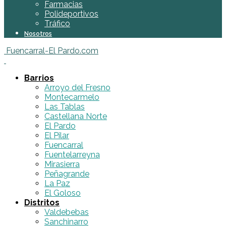
Farmacias
Polideportivos
Tráfico
Nosotros
Fuencarral-El Pardo.com
Barrios
Arroyo del Fresno
Montecarmelo
Las Tablas
Castellana Norte
El Pardo
El Pilar
Fuencarral
Fuentelarreyna
Mirasierra
Peñagrande
La Paz
El Goloso
Distritos
Valdebebas
Sanchinarro