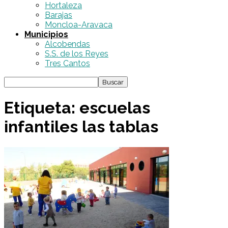
Hortaleza
Barajas
Moncloa-Aravaca
Municipios
Alcobendas
S.S. de los Reyes
Tres Cantos
Etiqueta: escuelas
infantiles las tablas