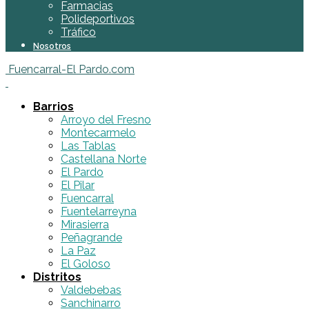
Farmacias
Polideportivos
Tráfico
Nosotros
Fuencarral-El Pardo.com
Barrios
Arroyo del Fresno
Montecarmelo
Las Tablas
Castellana Norte
El Pardo
El Pilar
Fuencarral
Fuentelarreyna
Mirasierra
Peñagrande
La Paz
El Goloso
Distritos
Valdebebas
Sanchinarro