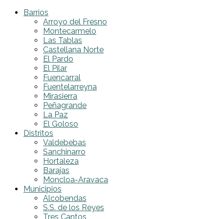
Barrios
Arroyo del Fresno
Montecarmelo
Las Tablas
Castellana Norte
El Pardo
El Pilar
Fuencarral
Fuentelarreyna
Mirasierra
Peñagrande
La Paz
El Goloso
Distritos
Valdebebas
Sanchinarro
Hortaleza
Barajas
Moncloa-Aravaca
Municipios
Alcobendas
S.S. de los Reyes
Tres Cantos