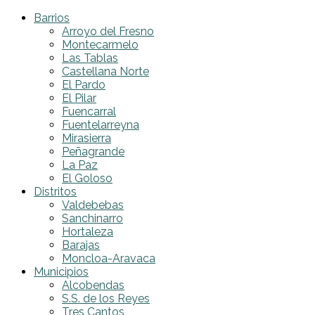
Barrios
Arroyo del Fresno
Montecarmelo
Las Tablas
Castellana Norte
El Pardo
El Pilar
Fuencarral
Fuentelarreyna
Mirasierra
Peñagrande
La Paz
El Goloso
Distritos
Valdebebas
Sanchinarro
Hortaleza
Barajas
Moncloa-Aravaca
Municipios
Alcobendas
S.S. de los Reyes
Tres Cantos