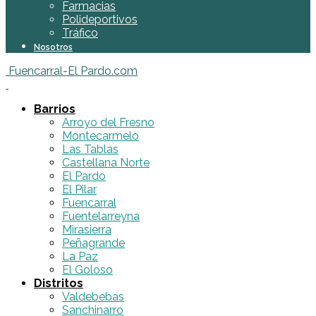
Farmacias
Polideportivos
Tráfico
Nosotros
Fuencarral-El Pardo.com
Barrios
Arroyo del Fresno
Montecarmelo
Las Tablas
Castellana Norte
El Pardo
El Pilar
Fuencarral
Fuentelarreyna
Mirasierra
Peñagrande
La Paz
El Goloso
Distritos
Valdebebas
Sanchinarro