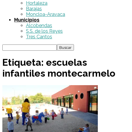
Hortaleza
Barajas
Moncloa-Aravaca
Municipios
Alcobendas
S.S. de los Reyes
Tres Cantos
Etiqueta: escuelas
infantiles montecarmelo