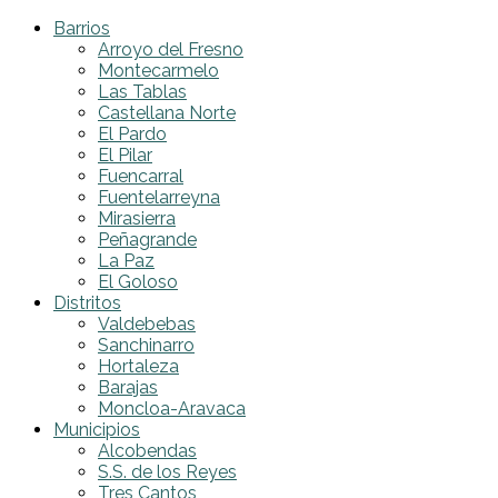
Barrios
Arroyo del Fresno
Montecarmelo
Las Tablas
Castellana Norte
El Pardo
El Pilar
Fuencarral
Fuentelarreyna
Mirasierra
Peñagrande
La Paz
El Goloso
Distritos
Valdebebas
Sanchinarro
Hortaleza
Barajas
Moncloa-Aravaca
Municipios
Alcobendas
S.S. de los Reyes
Tres Cantos