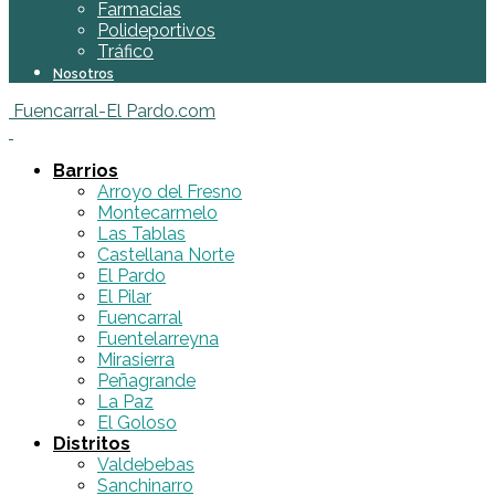
Farmacias
Polideportivos
Tráfico
Nosotros
Fuencarral-El Pardo.com
Barrios
Arroyo del Fresno
Montecarmelo
Las Tablas
Castellana Norte
El Pardo
El Pilar
Fuencarral
Fuentelarreyna
Mirasierra
Peñagrande
La Paz
El Goloso
Distritos
Valdebebas
Sanchinarro