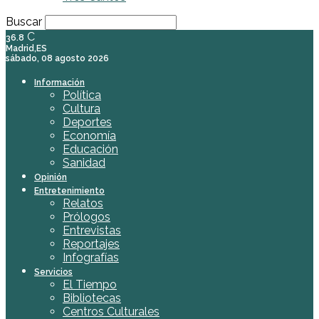
Buscar
C
36.8
Madrid,ES
sábado, 08 agosto 2026
Información
Política
Cultura
Deportes
Economía
Educación
Sanidad
Opinión
Entretenimiento
Relatos
Prólogos
Entrevistas
Reportajes
Infografías
Servicios
El Tiempo
Bibliotecas
Centros Culturales