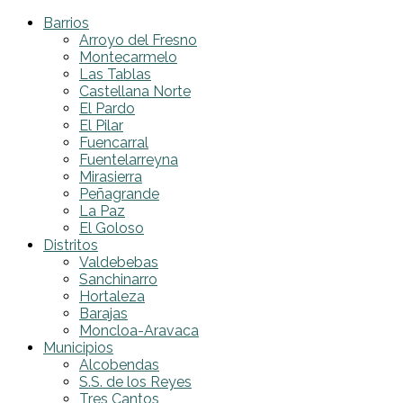
Barrios
Arroyo del Fresno
Montecarmelo
Las Tablas
Castellana Norte
El Pardo
El Pilar
Fuencarral
Fuentelarreyna
Mirasierra
Peñagrande
La Paz
El Goloso
Distritos
Valdebebas
Sanchinarro
Hortaleza
Barajas
Moncloa-Aravaca
Municipios
Alcobendas
S.S. de los Reyes
Tres Cantos