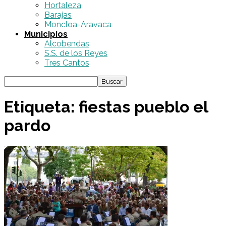
Hortaleza
Barajas
Moncloa-Aravaca
Municipios
Alcobendas
S.S. de los Reyes
Tres Cantos
Etiqueta: fiestas pueblo el
pardo