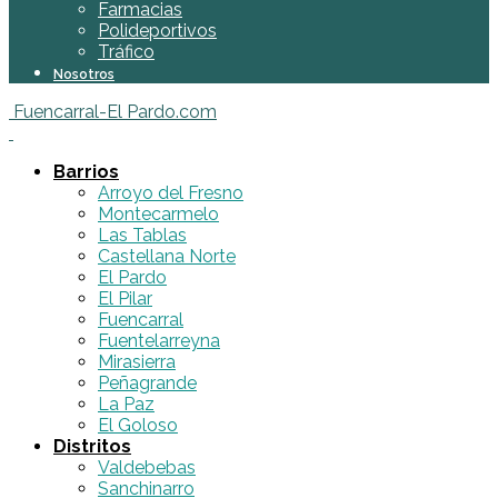
Farmacias
Polideportivos
Tráfico
Nosotros
Fuencarral-El Pardo.com
Barrios
Arroyo del Fresno
Montecarmelo
Las Tablas
Castellana Norte
El Pardo
El Pilar
Fuencarral
Fuentelarreyna
Mirasierra
Peñagrande
La Paz
El Goloso
Distritos
Valdebebas
Sanchinarro