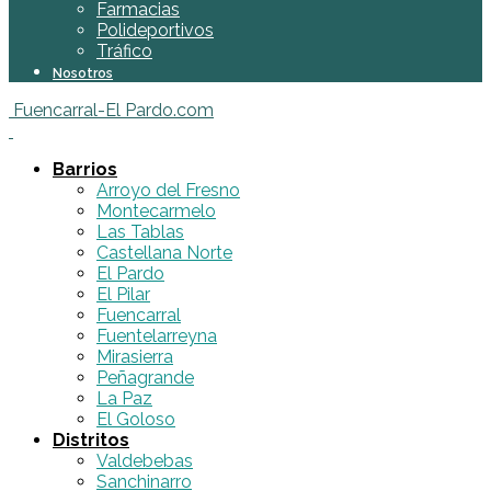
Farmacias
Polideportivos
Tráfico
Nosotros
Fuencarral-El Pardo.com
Barrios
Arroyo del Fresno
Montecarmelo
Las Tablas
Castellana Norte
El Pardo
El Pilar
Fuencarral
Fuentelarreyna
Mirasierra
Peñagrande
La Paz
El Goloso
Distritos
Valdebebas
Sanchinarro