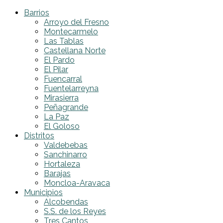
Barrios
Arroyo del Fresno
Montecarmelo
Las Tablas
Castellana Norte
El Pardo
El Pilar
Fuencarral
Fuentelarreyna
Mirasierra
Peñagrande
La Paz
El Goloso
Distritos
Valdebebas
Sanchinarro
Hortaleza
Barajas
Moncloa-Aravaca
Municipios
Alcobendas
S.S. de los Reyes
Tres Cantos