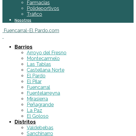
Farmacias
Polideportivos
Tráfico
Nosotros
Fuencarral-El Pardo.com
Barrios
Arroyo del Fresno
Montecarmelo
Las Tablas
Castellana Norte
El Pardo
El Pilar
Fuencarral
Fuentelarreyna
Mirasierra
Peñagrande
La Paz
El Goloso
Distritos
Valdebebas
Sanchinarro