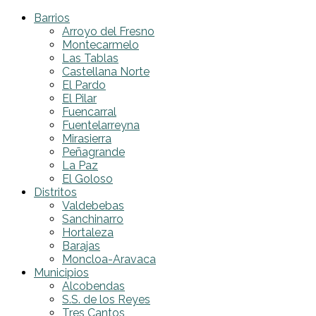
Barrios
Arroyo del Fresno
Montecarmelo
Las Tablas
Castellana Norte
El Pardo
El Pilar
Fuencarral
Fuentelarreyna
Mirasierra
Peñagrande
La Paz
El Goloso
Distritos
Valdebebas
Sanchinarro
Hortaleza
Barajas
Moncloa-Aravaca
Municipios
Alcobendas
S.S. de los Reyes
Tres Cantos