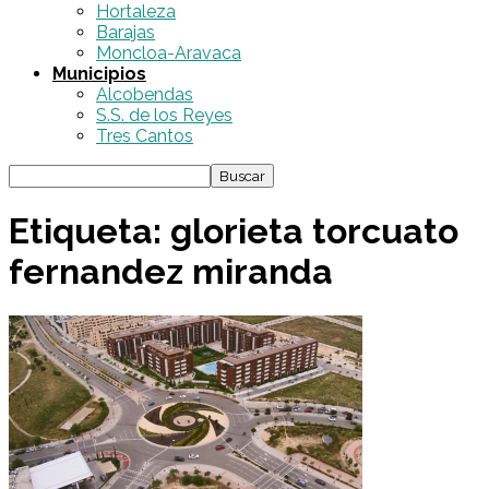
Hortaleza
Barajas
Moncloa-Aravaca
Municipios
Alcobendas
S.S. de los Reyes
Tres Cantos
Etiqueta: glorieta torcuato
fernandez miranda