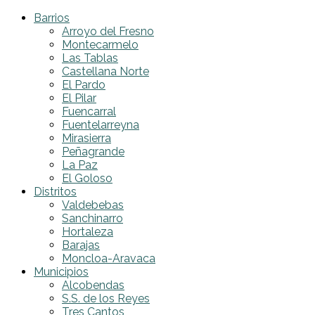
Barrios
Arroyo del Fresno
Montecarmelo
Las Tablas
Castellana Norte
El Pardo
El Pilar
Fuencarral
Fuentelarreyna
Mirasierra
Peñagrande
La Paz
El Goloso
Distritos
Valdebebas
Sanchinarro
Hortaleza
Barajas
Moncloa-Aravaca
Municipios
Alcobendas
S.S. de los Reyes
Tres Cantos