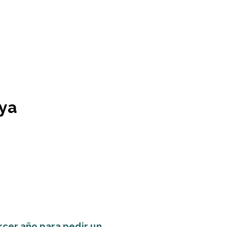
 ya
cer año para pedir un...