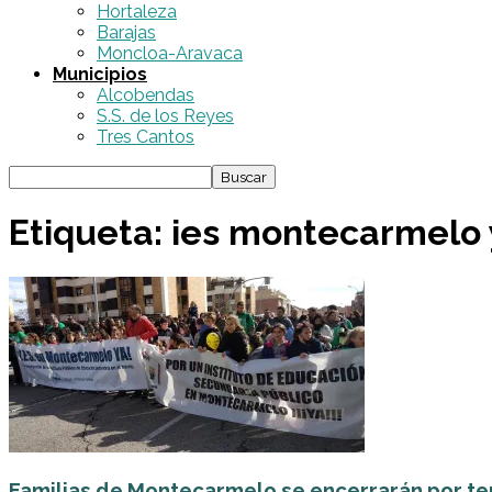
Hortaleza
Barajas
Moncloa-Aravaca
Municipios
Alcobendas
S.S. de los Reyes
Tres Cantos
Etiqueta: ies montecarmelo
Familias de Montecarmelo se encerrarán por ter