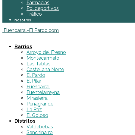
Farmacias
Polideportivos
Tráfico
Nosotros
Fuencarral-El Pardo.com
Barrios
Arroyo del Fresno
Montecarmelo
Las Tablas
Castellana Norte
El Pardo
El Pilar
Fuencarral
Fuentelarreyna
Mirasierra
Peñagrande
La Paz
El Goloso
Distritos
Valdebebas
Sanchinarro