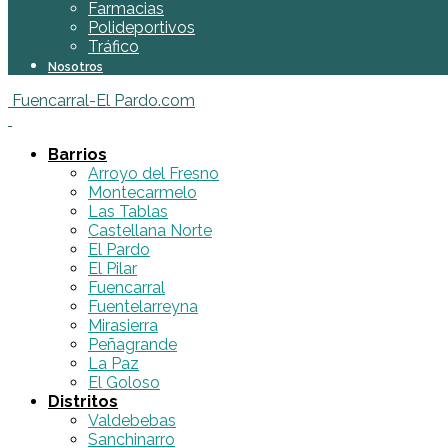
Farmacias
Polideportivos
Tráfico
Nosotros
Fuencarral-El Pardo.com
Barrios
Arroyo del Fresno
Montecarmelo
Las Tablas
Castellana Norte
El Pardo
El Pilar
Fuencarral
Fuentelarreyna
Mirasierra
Peñagrande
La Paz
El Goloso
Distritos
Valdebebas
Sanchinarro