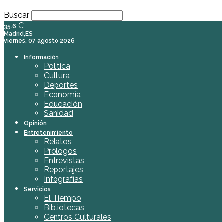
Buscar
C
35.6
Madrid,ES
viernes, 07 agosto 2026
Información
Política
Cultura
Deportes
Economía
Educación
Sanidad
Opinión
Entretenimiento
Relatos
Prólogos
Entrevistas
Reportajes
Infografías
Servicios
El Tiempo
Bibliotecas
Centros Culturales