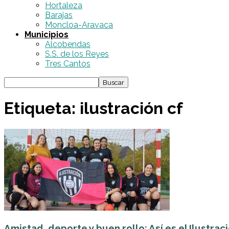
Hortaleza
Barajas
Moncloa-Aravaca
Municipios
Alcobendas
S.S. de los Reyes
Tres Cantos
Etiqueta: ilustración cf
Amistad, deporte y buen rollo: Así es el Ilustració