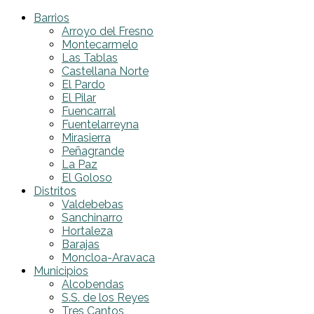
Barrios
Arroyo del Fresno
Montecarmelo
Las Tablas
Castellana Norte
El Pardo
El Pilar
Fuencarral
Fuentelarreyna
Mirasierra
Peñagrande
La Paz
El Goloso
Distritos
Valdebebas
Sanchinarro
Hortaleza
Barajas
Moncloa-Aravaca
Municipios
Alcobendas
S.S. de los Reyes
Tres Cantos