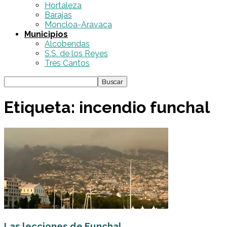
Hortaleza
Barajas
Moncloa-Aravaca
Municipios
Alcobendas
S.S. de los Reyes
Tres Cantos
Etiqueta: incendio funchal
Las lecciones de Funchal