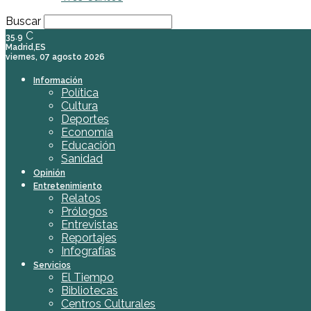
Buscar
C
35.9
Madrid,ES
viernes, 07 agosto 2026
Información
Política
Cultura
Deportes
Economía
Educación
Sanidad
Opinión
Entretenimiento
Relatos
Prólogos
Entrevistas
Reportajes
Infografías
Servicios
El Tiempo
Bibliotecas
Centros Culturales