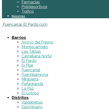
Farmacias
Polideportivos
Tráfico
Nosotros
Fuencarral-El Pardo.com
Barrios
Arroyo del Fresno
Montecarmelo
Las Tablas
Castellana Norte
El Pardo
El Pilar
Fuencarral
Fuentelarreyna
Mirasierra
Peñagrande
La Paz
El Goloso
Distritos
Valdebebas
Sanchinarro