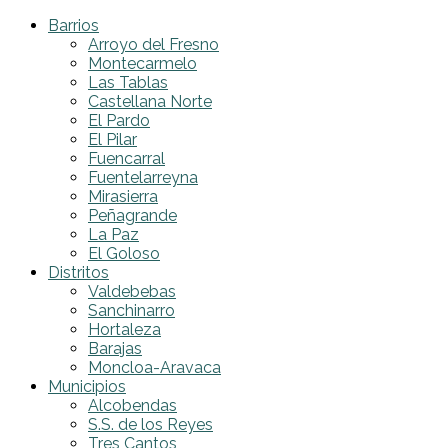
Barrios
Arroyo del Fresno
Montecarmelo
Las Tablas
Castellana Norte
El Pardo
El Pilar
Fuencarral
Fuentelarreyna
Mirasierra
Peñagrande
La Paz
El Goloso
Distritos
Valdebebas
Sanchinarro
Hortaleza
Barajas
Moncloa-Aravaca
Municipios
Alcobendas
S.S. de los Reyes
Tres Cantos