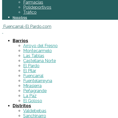
Farmacias
Polideportivos
Tráfico
Nosotros
Fuencarral-El Pardo.com
Barrios
Arroyo del Fresno
Montecarmelo
Las Tablas
Castellana Norte
El Pardo
El Pilar
Fuencarral
Fuentelarreyna
Mirasierra
Peñagrande
La Paz
El Goloso
Distritos
Valdebebas
Sanchinarro