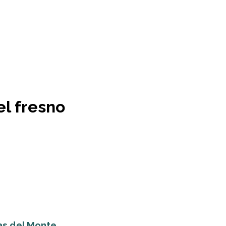
el fresno
s del Monte...