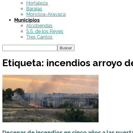
Hortaleza
Barajas
Moncloa-Aravaca
Municipios
Alcobendas
S.S. de los Reyes
Tres Cantos
Etiqueta: incendios arroyo d
Decenas de incendios en cinco años a las puerta