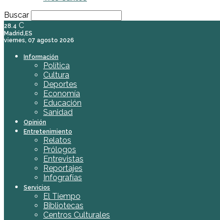
Buscar
C
28.4
Madrid,ES
viernes, 07 agosto 2026
Información
Política
Cultura
Deportes
Economía
Educación
Sanidad
Opinión
Entretenimiento
Relatos
Prólogos
Entrevistas
Reportajes
Infografías
Servicios
El Tiempo
Bibliotecas
Centros Culturales