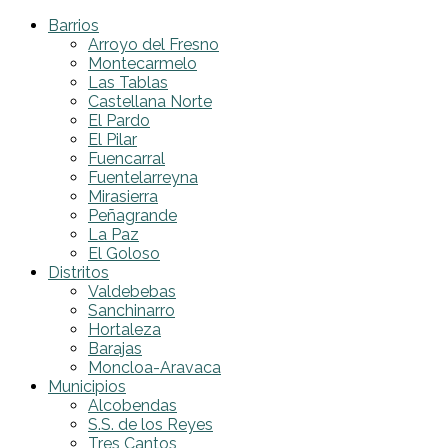
Barrios
Arroyo del Fresno
Montecarmelo
Las Tablas
Castellana Norte
El Pardo
El Pilar
Fuencarral
Fuentelarreyna
Mirasierra
Peñagrande
La Paz
El Goloso
Distritos
Valdebebas
Sanchinarro
Hortaleza
Barajas
Moncloa-Aravaca
Municipios
Alcobendas
S.S. de los Reyes
Tres Cantos