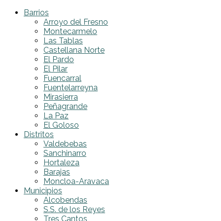
Barrios
Arroyo del Fresno
Montecarmelo
Las Tablas
Castellana Norte
El Pardo
El Pilar
Fuencarral
Fuentelarreyna
Mirasierra
Peñagrande
La Paz
El Goloso
Distritos
Valdebebas
Sanchinarro
Hortaleza
Barajas
Moncloa-Aravaca
Municipios
Alcobendas
S.S. de los Reyes
Tres Cantos