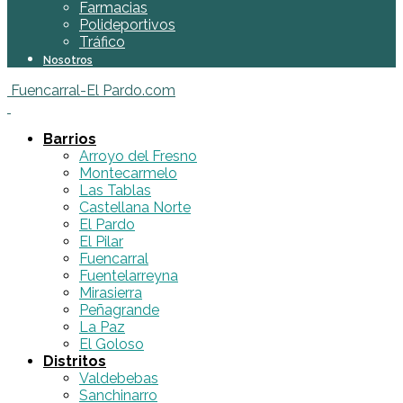
Farmacias
Polideportivos
Tráfico
Nosotros
Fuencarral-El Pardo.com
Barrios
Arroyo del Fresno
Montecarmelo
Las Tablas
Castellana Norte
El Pardo
El Pilar
Fuencarral
Fuentelarreyna
Mirasierra
Peñagrande
La Paz
El Goloso
Distritos
Valdebebas
Sanchinarro