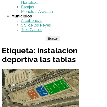
Hortaleza
Barajas
Moncloa-Aravaca
Municipios
Alcobendas
S.S. de los Reyes
Tres Cantos
Etiqueta: instalacion
deportiva las tablas