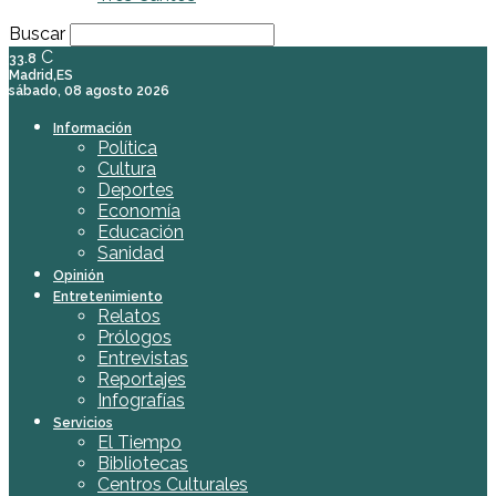
Buscar
C
33.8
Madrid,ES
sábado, 08 agosto 2026
Información
Política
Cultura
Deportes
Economía
Educación
Sanidad
Opinión
Entretenimiento
Relatos
Prólogos
Entrevistas
Reportajes
Infografías
Servicios
El Tiempo
Bibliotecas
Centros Culturales