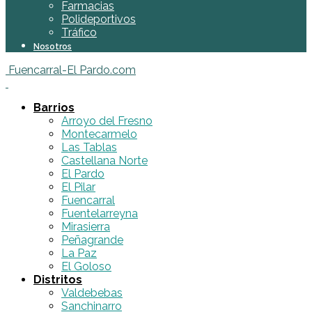
Farmacias
Polideportivos
Tráfico
Nosotros
Fuencarral-El Pardo.com
Barrios
Arroyo del Fresno
Montecarmelo
Las Tablas
Castellana Norte
El Pardo
El Pilar
Fuencarral
Fuentelarreyna
Mirasierra
Peñagrande
La Paz
El Goloso
Distritos
Valdebebas
Sanchinarro