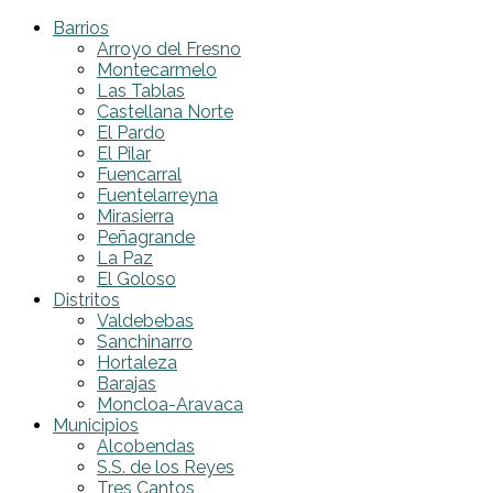
Barrios
Arroyo del Fresno
Montecarmelo
Las Tablas
Castellana Norte
El Pardo
El Pilar
Fuencarral
Fuentelarreyna
Mirasierra
Peñagrande
La Paz
El Goloso
Distritos
Valdebebas
Sanchinarro
Hortaleza
Barajas
Moncloa-Aravaca
Municipios
Alcobendas
S.S. de los Reyes
Tres Cantos