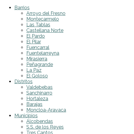
Barrios
Arroyo del Fresno
Montecarmelo
Las Tablas
Castellana Norte
El Pardo
El Pilar
Fuencarral
Fuentelarreyna
Mirasierra
Peñagrande
La Paz
El Goloso
Distritos
Valdebebas
Sanchinarro
Hortaleza
Barajas
Moncloa-Aravaca
Municipios
Alcobendas
S.S. de los Reyes
Tres Cantos