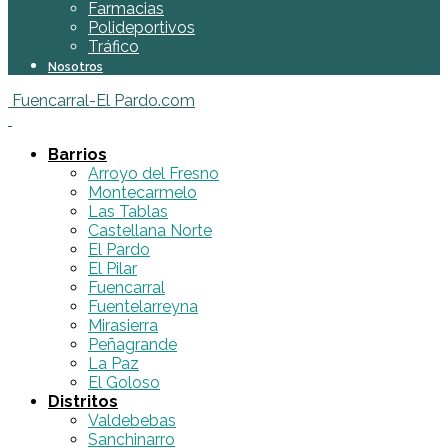
Farmacias
Polideportivos
Tráfico
Nosotros
Fuencarral-El Pardo.com
Barrios
Arroyo del Fresno
Montecarmelo
Las Tablas
Castellana Norte
El Pardo
El Pilar
Fuencarral
Fuentelarreyna
Mirasierra
Peñagrande
La Paz
El Goloso
Distritos
Valdebebas
Sanchinarro