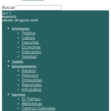
Buscar
C
33.2
Madrid,ES
sábado, 08 agosto 2026
Información
Política
Cultura
Deportes
Economía
Educación
Sanidad
Opinión
Entretenimiento
Relatos
Prólogos
Entrevistas
Reportajes
Infografías
Servicios
El Tiempo
Bibliotecas
Centros Culturales