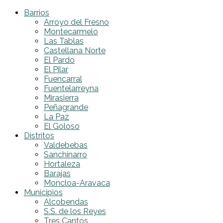
Barrios
Arroyo del Fresno
Montecarmelo
Las Tablas
Castellana Norte
El Pardo
El Pilar
Fuencarral
Fuentelarreyna
Mirasierra
Peñagrande
La Paz
El Goloso
Distritos
Valdebebas
Sanchinarro
Hortaleza
Barajas
Moncloa-Aravaca
Municipios
Alcobendas
S.S. de los Reyes
Tres Cantos