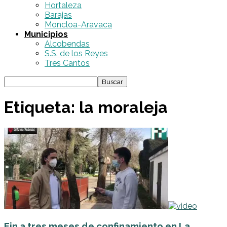
Hortaleza
Barajas
Moncloa-Aravaca
Municipios
Alcobendas
S.S. de los Reyes
Tres Cantos
Etiqueta: la moraleja
Fin a tres meses de confinamiento en La