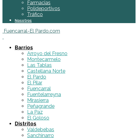
Farmacias
Polideportivos
Tráfico
Nosotros
Fuencarral-El Pardo.com
Barrios
Arroyo del Fresno
Montecarmelo
Las Tablas
Castellana Norte
El Pardo
El Pilar
Fuencarral
Fuentelarreyna
Mirasierra
Peñagrande
La Paz
El Goloso
Distritos
Valdebebas
Sanchinarro