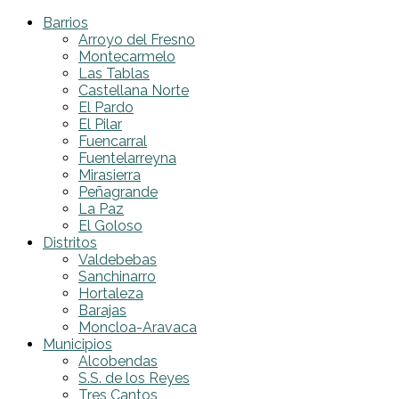
Barrios
Arroyo del Fresno
Montecarmelo
Las Tablas
Castellana Norte
El Pardo
El Pilar
Fuencarral
Fuentelarreyna
Mirasierra
Peñagrande
La Paz
El Goloso
Distritos
Valdebebas
Sanchinarro
Hortaleza
Barajas
Moncloa-Aravaca
Municipios
Alcobendas
S.S. de los Reyes
Tres Cantos