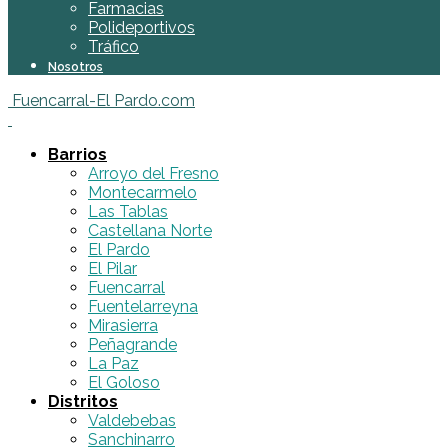
Farmacias
Polideportivos
Tráfico
Nosotros
Fuencarral-El Pardo.com
Barrios
Arroyo del Fresno
Montecarmelo
Las Tablas
Castellana Norte
El Pardo
El Pilar
Fuencarral
Fuentelarreyna
Mirasierra
Peñagrande
La Paz
El Goloso
Distritos
Valdebebas
Sanchinarro