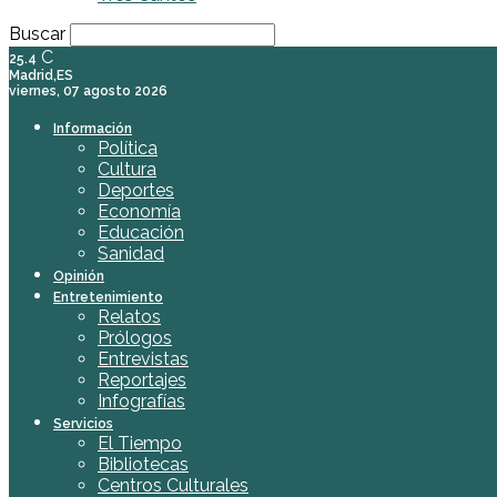
Buscar
C
25.4
Madrid,ES
viernes, 07 agosto 2026
Información
Política
Cultura
Deportes
Economía
Educación
Sanidad
Opinión
Entretenimiento
Relatos
Prólogos
Entrevistas
Reportajes
Infografías
Servicios
El Tiempo
Bibliotecas
Centros Culturales