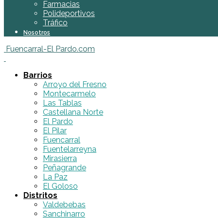
Farmacias
Polideportivos
Tráfico
Nosotros
Fuencarral-El Pardo.com
Barrios
Arroyo del Fresno
Montecarmelo
Las Tablas
Castellana Norte
El Pardo
El Pilar
Fuencarral
Fuentelarreyna
Mirasierra
Peñagrande
La Paz
El Goloso
Distritos
Valdebebas
Sanchinarro