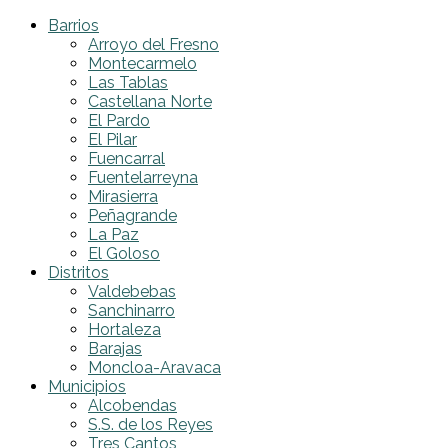
Barrios
Arroyo del Fresno
Montecarmelo
Las Tablas
Castellana Norte
El Pardo
El Pilar
Fuencarral
Fuentelarreyna
Mirasierra
Peñagrande
La Paz
El Goloso
Distritos
Valdebebas
Sanchinarro
Hortaleza
Barajas
Moncloa-Aravaca
Municipios
Alcobendas
S.S. de los Reyes
Tres Cantos