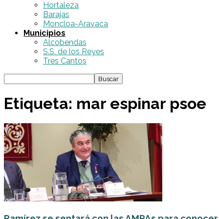
Hortaleza
Barajas
Moncloa-Aravaca
Municipios
Alcobendas
S.S. de los Reyes
Tres Cantos
Etiqueta: mar espinar psoe
Ramírez se sentará con las AMPAs para conocer l