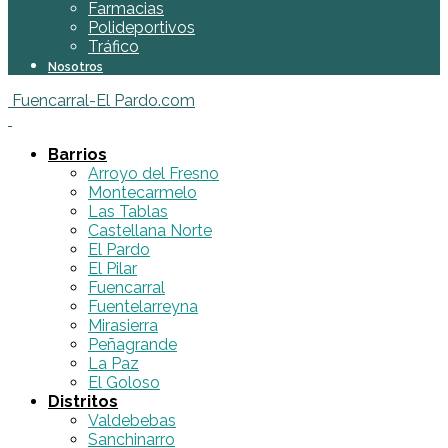
Farmacias
Polideportivos
Tráfico
Nosotros
Fuencarral-El Pardo.com
Barrios
Arroyo del Fresno
Montecarmelo
Las Tablas
Castellana Norte
El Pardo
El Pilar
Fuencarral
Fuentelarreyna
Mirasierra
Peñagrande
La Paz
El Goloso
Distritos
Valdebebas
Sanchinarro