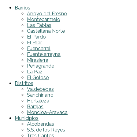
Barrios
Arroyo del Fresno
Montecarmelo
Las Tablas
Castellana Norte
El Pardo
El Pilar
Fuencarral
Fuentelarreyna
Mirasierra
Peñagrande
La Paz
El Goloso
Distritos
Valdebebas
Sanchinarro
Hortaleza
Barajas
Moncloa-Aravaca
Municipios
Alcobendas
S.S. de los Reyes
Tres Cantos