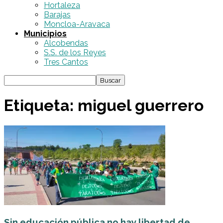
Hortaleza
Barajas
Moncloa-Aravaca
Municipios
Alcobendas
S.S. de los Reyes
Tres Cantos
Etiqueta: miguel guerrero
Sin educación pública no hay libertad de