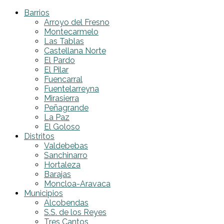
Barrios
Arroyo del Fresno
Montecarmelo
Las Tablas
Castellana Norte
El Pardo
El Pilar
Fuencarral
Fuentelarreyna
Mirasierra
Peñagrande
La Paz
El Goloso
Distritos
Valdebebas
Sanchinarro
Hortaleza
Barajas
Moncloa-Aravaca
Municipios
Alcobendas
S.S. de los Reyes
Tres Cantos