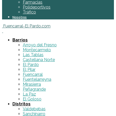
Farmacias
Polideportivos
Tráfico
Nosotros
Fuencarral-El Pardo.com
Barrios
Arroyo del Fresno
Montecarmelo
Las Tablas
Castellana Norte
El Pardo
El Pilar
Fuencarral
Fuentelarreyna
Mirasierra
Peñagrande
La Paz
El Goloso
Distritos
Valdebebas
Sanchinarro