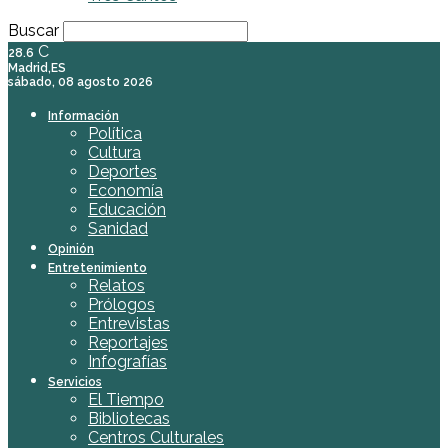
Buscar
C
28.6
Madrid,ES
sábado, 08 agosto 2026
Información
Política
Cultura
Deportes
Economía
Educación
Sanidad
Opinión
Entretenimiento
Relatos
Prólogos
Entrevistas
Reportajes
Infografías
Servicios
El Tiempo
Bibliotecas
Centros Culturales