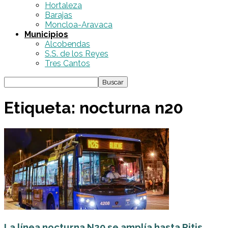
Hortaleza
Barajas
Moncloa-Aravaca
Municipios
Alcobendas
S.S. de los Reyes
Tres Cantos
Etiqueta: nocturna n20
La línea nocturna N20 se amplía hasta Pitis