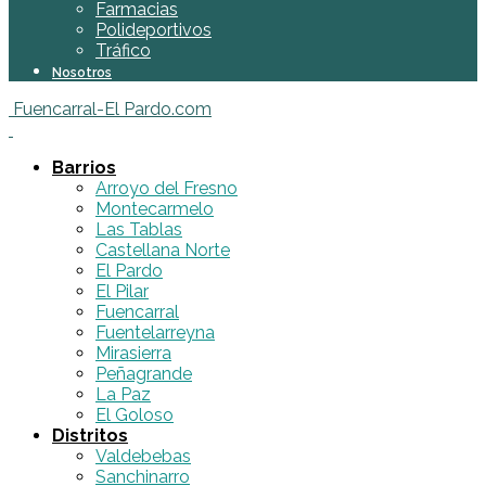
Farmacias
Polideportivos
Tráfico
Nosotros
Fuencarral-El Pardo.com
Barrios
Arroyo del Fresno
Montecarmelo
Las Tablas
Castellana Norte
El Pardo
El Pilar
Fuencarral
Fuentelarreyna
Mirasierra
Peñagrande
La Paz
El Goloso
Distritos
Valdebebas
Sanchinarro