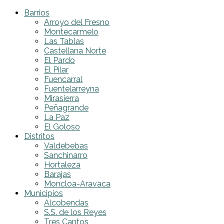
Barrios
Arroyo del Fresno
Montecarmelo
Las Tablas
Castellana Norte
El Pardo
El Pilar
Fuencarral
Fuentelarreyna
Mirasierra
Peñagrande
La Paz
El Goloso
Distritos
Valdebebas
Sanchinarro
Hortaleza
Barajas
Moncloa-Aravaca
Municipios
Alcobendas
S.S. de los Reyes
Tres Cantos