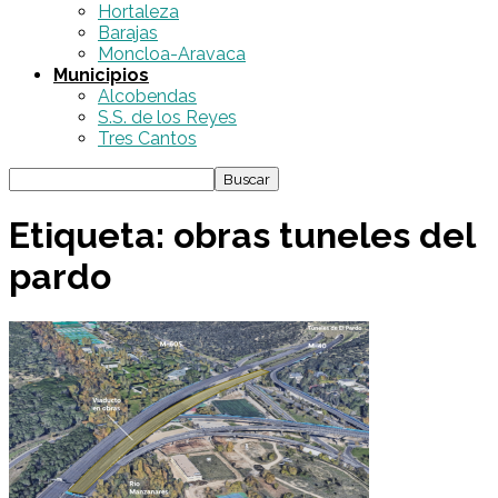
Hortaleza
Barajas
Moncloa-Aravaca
Municipios
Alcobendas
S.S. de los Reyes
Tres Cantos
Etiqueta: obras tuneles del
pardo