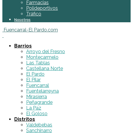
Farmacias
Polideportivos
Tráfico
Nosotros
Fuencarral-El Pardo.com
Barrios
Arroyo del Fresno
Montecarmelo
Las Tablas
Castellana Norte
El Pardo
El Pilar
Fuencarral
Fuentelarreyna
Mirasierra
Peñagrande
La Paz
El Goloso
Distritos
Valdebebas
Sanchinarro