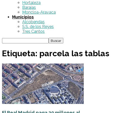
Hortaleza
Barajas
Moncloa-Aravaca
Municipios
Alcobendas
S.S. de los Reyes
Tres Cantos
Etiqueta: parcela las tablas
El Real Madrid paga 20 millones al