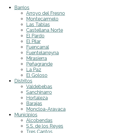
Barrios
Arroyo del Fresno
Montecarmelo
Las Tablas
Castellana Norte
El Pardo
El Pilar
Fuencarral
Fuentelarreyna
Mirasierra
Peñagrande
La Paz
El Goloso
Distritos
Valdebebas
Sanchinarro
Hortaleza
Barajas
Moncloa-Aravaca
Municipios
Alcobendas
S.S. de los Reyes
Tres Cantos