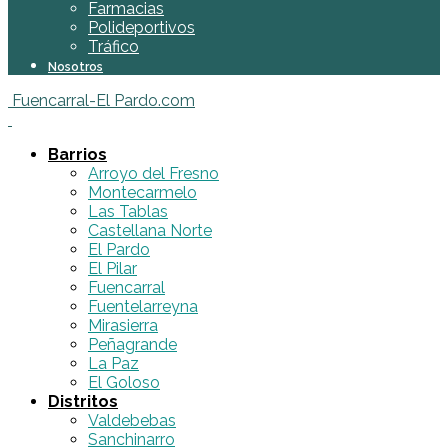
Farmacias
Polideportivos
Tráfico
Nosotros
Fuencarral-El Pardo.com
Barrios
Arroyo del Fresno
Montecarmelo
Las Tablas
Castellana Norte
El Pardo
El Pilar
Fuencarral
Fuentelarreyna
Mirasierra
Peñagrande
La Paz
El Goloso
Distritos
Valdebebas
Sanchinarro