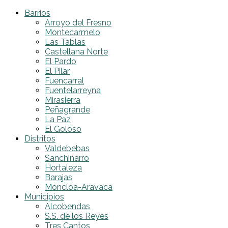
Barrios
Arroyo del Fresno
Montecarmelo
Las Tablas
Castellana Norte
El Pardo
El Pilar
Fuencarral
Fuentelarreyna
Mirasierra
Peñagrande
La Paz
El Goloso
Distritos
Valdebebas
Sanchinarro
Hortaleza
Barajas
Moncloa-Aravaca
Municipios
Alcobendas
S.S. de los Reyes
Tres Cantos