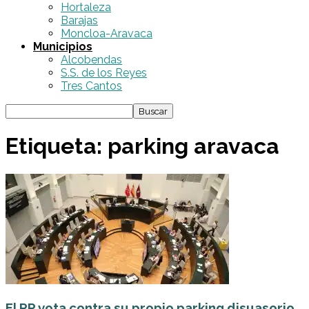
Hortaleza
Barajas
Moncloa-Aravaca
Municipios
Alcobendas
S.S. de los Reyes
Tres Cantos
Etiqueta: parking aravaca
El PP vota contra su propio parking disuasorio