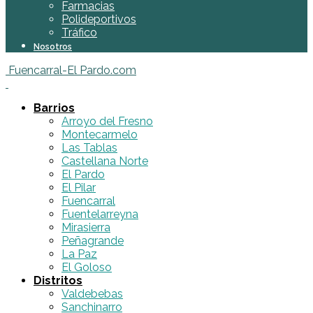
Farmacias
Polideportivos
Tráfico
Nosotros
Fuencarral-El Pardo.com
Barrios
Arroyo del Fresno
Montecarmelo
Las Tablas
Castellana Norte
El Pardo
El Pilar
Fuencarral
Fuentelarreyna
Mirasierra
Peñagrande
La Paz
El Goloso
Distritos
Valdebebas
Sanchinarro