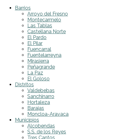
Barrios
Arroyo del Fresno
Montecarmelo
Las Tablas
Castellana Norte
El Pardo
El Pilar
Fuencarral
Fuentelarreyna
Mirasierra
Peñagrande
La Paz
El Goloso
Distritos
Valdebebas
Sanchinarro
Hortaleza
Barajas
Moncloa-Aravaca
Municipios
Alcobendas
S.S. de los Reyes
Tres Cantos