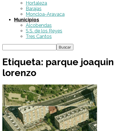
Hortaleza
Barajas
Moncloa-Aravaca
Municipios
Alcobendas
S.S. de los Reyes
Tres Cantos
Etiqueta: parque joaquin
lorenzo