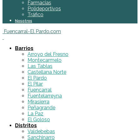
Farmacias
Polideportivos
Tráfico
Nosotros
Fuencarral-El Pardo.com
Barrios
Arroyo del Fresno
Montecarmelo
Las Tablas
Castellana Norte
El Pardo
El Pilar
Fuencarral
Fuentelarreyna
Mirasierra
Peñagrande
La Paz
El Goloso
Distritos
Valdebebas
Sanchinarro