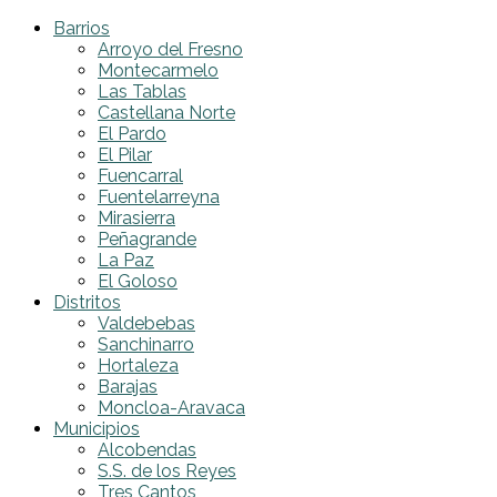
Barrios
Arroyo del Fresno
Montecarmelo
Las Tablas
Castellana Norte
El Pardo
El Pilar
Fuencarral
Fuentelarreyna
Mirasierra
Peñagrande
La Paz
El Goloso
Distritos
Valdebebas
Sanchinarro
Hortaleza
Barajas
Moncloa-Aravaca
Municipios
Alcobendas
S.S. de los Reyes
Tres Cantos