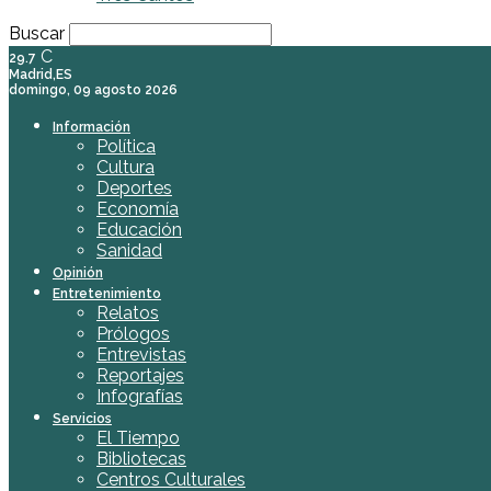
Buscar
C
29.7
Madrid,ES
domingo, 09 agosto 2026
Información
Política
Cultura
Deportes
Economía
Educación
Sanidad
Opinión
Entretenimiento
Relatos
Prólogos
Entrevistas
Reportajes
Infografías
Servicios
El Tiempo
Bibliotecas
Centros Culturales