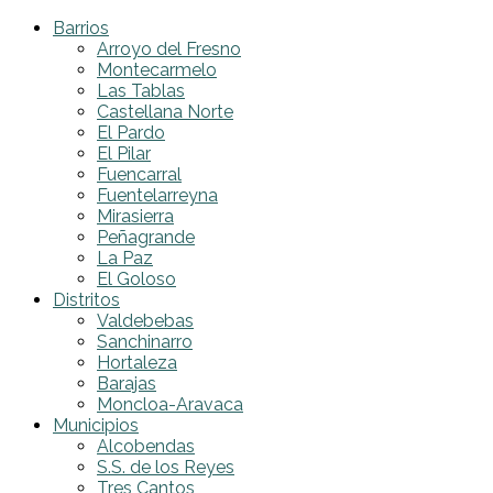
Barrios
Arroyo del Fresno
Montecarmelo
Las Tablas
Castellana Norte
El Pardo
El Pilar
Fuencarral
Fuentelarreyna
Mirasierra
Peñagrande
La Paz
El Goloso
Distritos
Valdebebas
Sanchinarro
Hortaleza
Barajas
Moncloa-Aravaca
Municipios
Alcobendas
S.S. de los Reyes
Tres Cantos