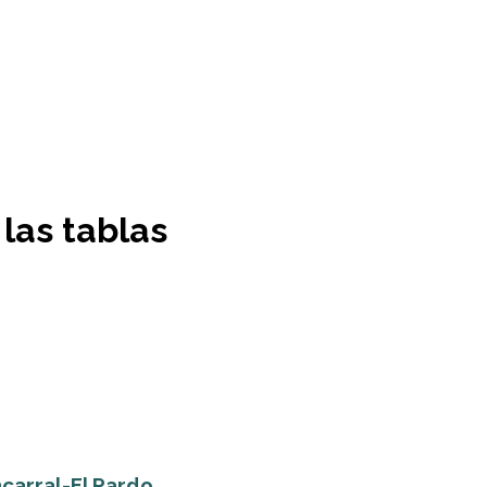
 las tablas
ncarral-El Pardo