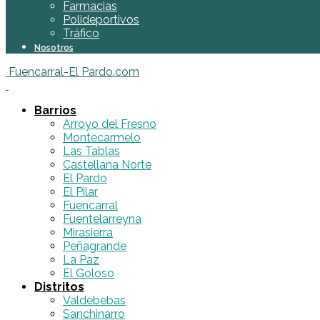
Farmacias
Polideportivos
Tráfico
Nosotros
Fuencarral-El Pardo.com
Barrios
Arroyo del Fresno
Montecarmelo
Las Tablas
Castellana Norte
El Pardo
El Pilar
Fuencarral
Fuentelarreyna
Mirasierra
Peñagrande
La Paz
El Goloso
Distritos
Valdebebas
Sanchinarro