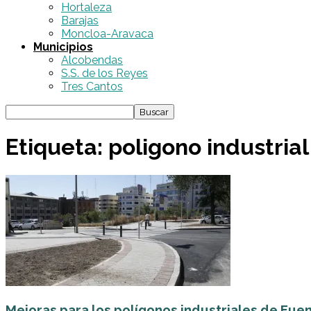
Hortaleza
Barajas
Moncloa-Aravaca
Municipios
Alcobendas
S.S. de los Reyes
Tres Cantos
Etiqueta: poligono industrial
Mejoras para los polígonos industriales de Fue