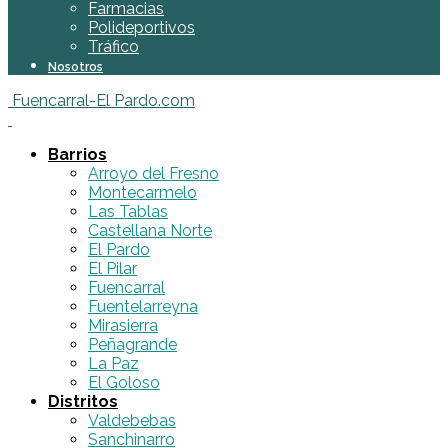
Farmacias
Polideportivos
Tráfico
Nosotros
Fuencarral-El Pardo.com
Barrios
Arroyo del Fresno
Montecarmelo
Las Tablas
Castellana Norte
El Pardo
El Pilar
Fuencarral
Fuentelarreyna
Mirasierra
Peñagrande
La Paz
El Goloso
Distritos
Valdebebas
Sanchinarro