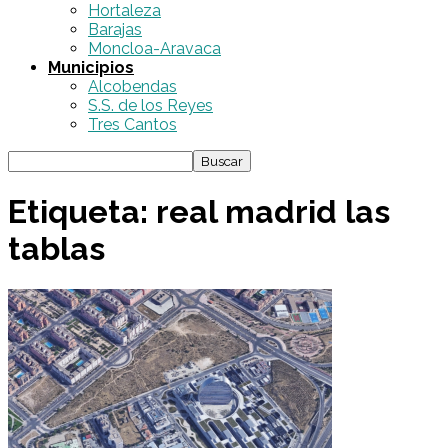
Hortaleza
Barajas
Moncloa-Aravaca
Municipios
Alcobendas
S.S. de los Reyes
Tres Cantos
Etiqueta: real madrid las
tablas