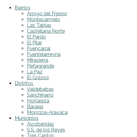
Barrios
Arroyo del Fresno
Montecarmelo
Las Tablas
Castellana Norte
El Pardo
El Pilar
Fuencarral
Fuentelarreyna
Mirasierra
Peñagrande
La Paz
El Goloso
Distritos
Valdebebas
Sanchinarro
Hortaleza
Barajas
Moncloa-Aravaca
Municipios
Alcobendas
S.S. de los Reyes
Tres Cantos