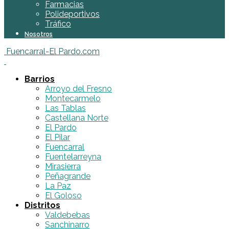
Farmacias
Polideportivos
Tráfico
Nosotros
Fuencarral-El Pardo.com
Barrios
Arroyo del Fresno
Montecarmelo
Las Tablas
Castellana Norte
El Pardo
El Pilar
Fuencarral
Fuentelarreyna
Mirasierra
Peñagrande
La Paz
El Goloso
Distritos
Valdebebas
Sanchinarro