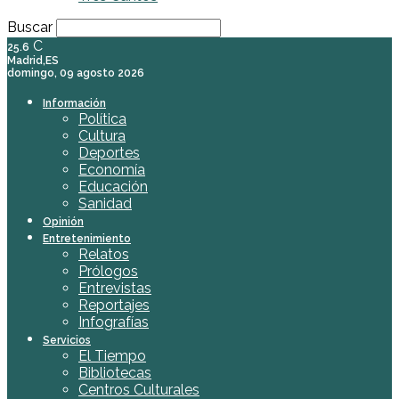
Buscar
C
25.6
Madrid,ES
domingo, 09 agosto 2026
Información
Política
Cultura
Deportes
Economía
Educación
Sanidad
Opinión
Entretenimiento
Relatos
Prólogos
Entrevistas
Reportajes
Infografías
Servicios
El Tiempo
Bibliotecas
Centros Culturales