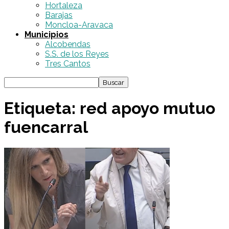
Hortaleza
Barajas
Moncloa-Aravaca
Municipios
Alcobendas
S.S. de los Reyes
Tres Cantos
Etiqueta: red apoyo mutuo
fuencarral