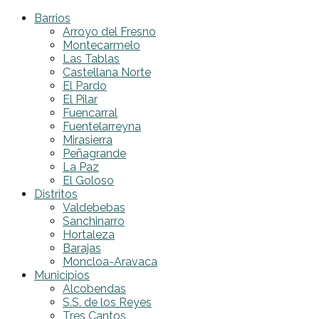
Barrios
Arroyo del Fresno
Montecarmelo
Las Tablas
Castellana Norte
El Pardo
El Pilar
Fuencarral
Fuentelarreyna
Mirasierra
Peñagrande
La Paz
El Goloso
Distritos
Valdebebas
Sanchinarro
Hortaleza
Barajas
Moncloa-Aravaca
Municipios
Alcobendas
S.S. de los Reyes
Tres Cantos