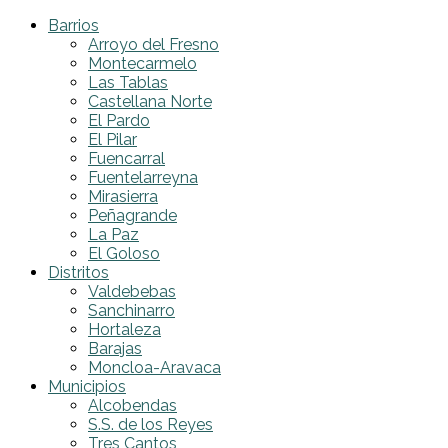
Barrios
Arroyo del Fresno
Montecarmelo
Las Tablas
Castellana Norte
El Pardo
El Pilar
Fuencarral
Fuentelarreyna
Mirasierra
Peñagrande
La Paz
El Goloso
Distritos
Valdebebas
Sanchinarro
Hortaleza
Barajas
Moncloa-Aravaca
Municipios
Alcobendas
S.S. de los Reyes
Tres Cantos