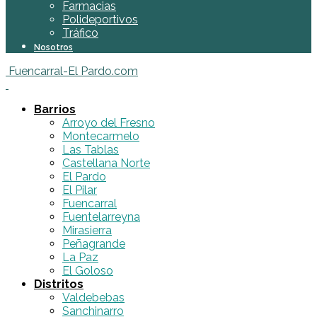
Farmacias
Polideportivos
Tráfico
Nosotros
Fuencarral-El Pardo.com
Barrios
Arroyo del Fresno
Montecarmelo
Las Tablas
Castellana Norte
El Pardo
El Pilar
Fuencarral
Fuentelarreyna
Mirasierra
Peñagrande
La Paz
El Goloso
Distritos
Valdebebas
Sanchinarro