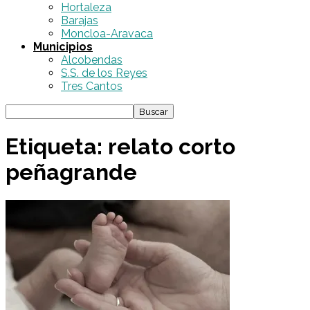
Hortaleza
Barajas
Moncloa-Aravaca
Municipios
Alcobendas
S.S. de los Reyes
Tres Cantos
Etiqueta: relato corto
peñagrande