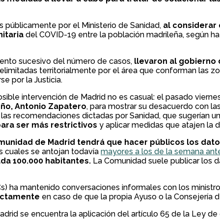
as públicamente por el Ministerio de Sanidad,
al considerar
itaria
del COVID-19 entre la población madrileña, según h
remento sucesivo del número de casos,
llevaron al gobierno 
delimitadas territorialmente por el área que conforman las z
se por la Justicia.
sible intervención de Madrid no es casual: el pasado viernes
eño, Antonio Zapatero
, para mostrar su desacuerdo con 
as recomendaciones dictadas por Sanidad, que sugerían un 
ara ser más restrictivos
y aplicar medidas que atajen la di
omunidad de Madrid tendrá que hacer públicos los dato
os cuales se antojan todavía
mayores a los de la semana ante
da 100.000 habitantes.
La Comunidad suele publicar los da
) ha mantenido conversaciones informales con los ministros 
rectamente
en caso de que la propia Ayuso o la Consejería
adrid se encuentra la aplicación del artículo 65 de la Ley d