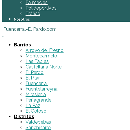
Farmacias
Polideportivos
Tráfico
Nosotros
Fuencarral-El Pardo.com
Barrios
Arroyo del Fresno
Montecarmelo
Las Tablas
Castellana Norte
El Pardo
El Pilar
Fuencarral
Fuentelarreyna
Mirasierra
Peñagrande
La Paz
El Goloso
Distritos
Valdebebas
Sanchinarro