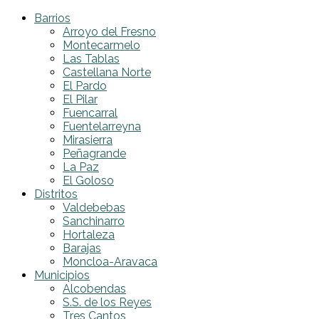
Barrios
Arroyo del Fresno
Montecarmelo
Las Tablas
Castellana Norte
El Pardo
El Pilar
Fuencarral
Fuentelarreyna
Mirasierra
Peñagrande
La Paz
El Goloso
Distritos
Valdebebas
Sanchinarro
Hortaleza
Barajas
Moncloa-Aravaca
Municipios
Alcobendas
S.S. de los Reyes
Tres Cantos