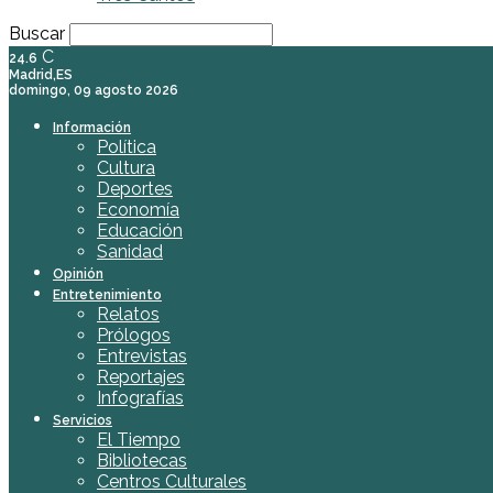
Buscar
C
24.6
Madrid,ES
domingo, 09 agosto 2026
Información
Política
Cultura
Deportes
Economía
Educación
Sanidad
Opinión
Entretenimiento
Relatos
Prólogos
Entrevistas
Reportajes
Infografías
Servicios
El Tiempo
Bibliotecas
Centros Culturales