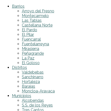
Barrios
Arroyo del Fresno
Montecarmelo
Las Tablas
Castellana Norte
El Pardo
El Pilar
Fuencarral
Fuentelarreyna
Mirasierra
Peñagrande
La Paz
El Goloso
Distritos
Valdebebas
Sanchinarro
Hortaleza
Barajas
Moncloa-Aravaca
Municipios
Alcobendas
S.S. de los Reyes
Tres Cantos