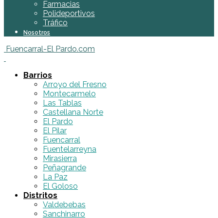
Farmacias
Polideportivos
Tráfico
Nosotros
Fuencarral-El Pardo.com
Barrios
Arroyo del Fresno
Montecarmelo
Las Tablas
Castellana Norte
El Pardo
El Pilar
Fuencarral
Fuentelarreyna
Mirasierra
Peñagrande
La Paz
El Goloso
Distritos
Valdebebas
Sanchinarro