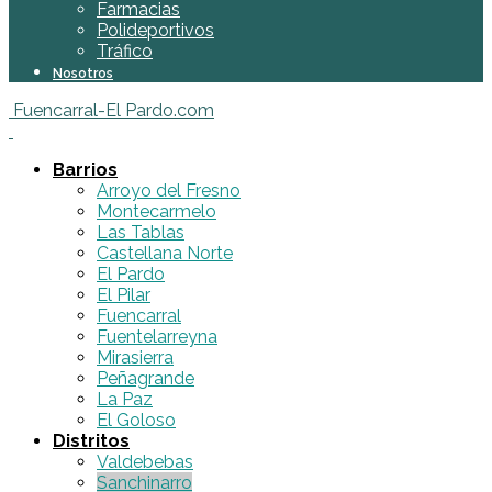
Farmacias
Polideportivos
Tráfico
Nosotros
Fuencarral-El Pardo.com
Barrios
Arroyo del Fresno
Montecarmelo
Las Tablas
Castellana Norte
El Pardo
El Pilar
Fuencarral
Fuentelarreyna
Mirasierra
Peñagrande
La Paz
El Goloso
Distritos
Valdebebas
Sanchinarro