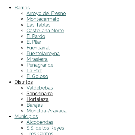
Barrios
Arroyo del Fresno
Montecarmelo
Las Tablas
Castellana Norte
El Pardo
El Pilar
Fuencarral
Fuentelarreyna
Mirasierra
Peñagrande
La Paz
El Goloso
Distritos
Valdebebas
Sanchinarro
Hortaleza
Barajas
Moncloa-Aravaca
Municipios
Alcobendas
S.S. de los Reyes
Tres Cantos