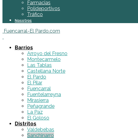
Farmacias
Polideportivos
Tráfico
Nosotros
Fuencarral-El Pardo.com
Barrios
Arroyo del Fresno
Montecarmelo
Las Tablas
Castellana Norte
El Pardo
El Pilar
Fuencarral
Fuentelarreyna
Mirasierra
Peñagrande
La Paz
El Goloso
Distritos
Valdebebas
Sanchinarro