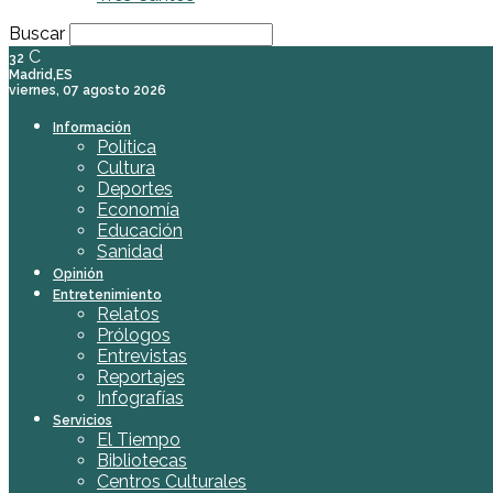
Buscar
C
32
Madrid,ES
viernes, 07 agosto 2026
Información
Política
Cultura
Deportes
Economía
Educación
Sanidad
Opinión
Entretenimiento
Relatos
Prólogos
Entrevistas
Reportajes
Infografías
Servicios
El Tiempo
Bibliotecas
Centros Culturales