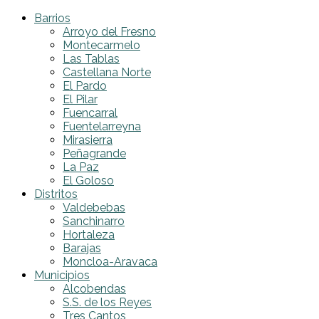
Barrios
Arroyo del Fresno
Montecarmelo
Las Tablas
Castellana Norte
El Pardo
El Pilar
Fuencarral
Fuentelarreyna
Mirasierra
Peñagrande
La Paz
El Goloso
Distritos
Valdebebas
Sanchinarro
Hortaleza
Barajas
Moncloa-Aravaca
Municipios
Alcobendas
S.S. de los Reyes
Tres Cantos