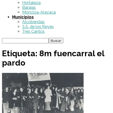
Hortaleza
Barajas
Moncloa-Aravaca
Municipios
Alcobendas
S.S. de los Reyes
Tres Cantos
Etiqueta: 8m fuencarral el
pardo