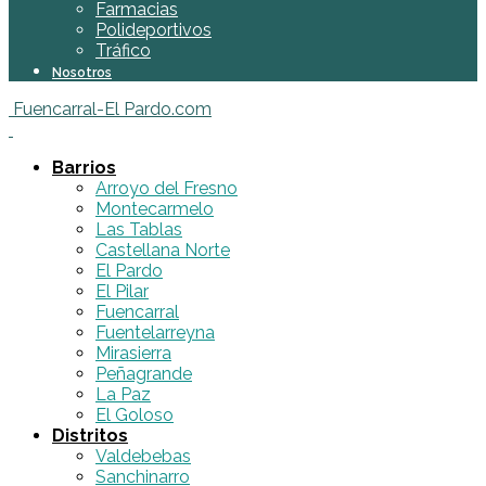
Farmacias
Polideportivos
Tráfico
Nosotros
Fuencarral-El Pardo.com
Barrios
Arroyo del Fresno
Montecarmelo
Las Tablas
Castellana Norte
El Pardo
El Pilar
Fuencarral
Fuentelarreyna
Mirasierra
Peñagrande
La Paz
El Goloso
Distritos
Valdebebas
Sanchinarro