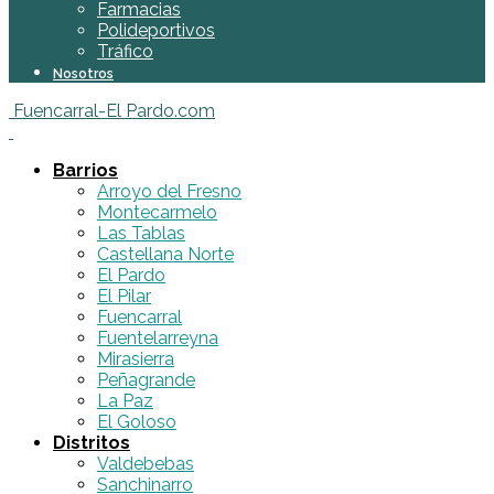
Farmacias
Polideportivos
Tráfico
Nosotros
Fuencarral-El Pardo.com
Barrios
Arroyo del Fresno
Montecarmelo
Las Tablas
Castellana Norte
El Pardo
El Pilar
Fuencarral
Fuentelarreyna
Mirasierra
Peñagrande
La Paz
El Goloso
Distritos
Valdebebas
Sanchinarro