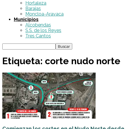
Hortaleza
Barajas
Moncloa-Aravaca
Municipios
Alcobendas
S.S. de los Reyes
Tres Cantos
Etiqueta: corte nudo norte
Comienzan los cortes en el Nudo Norte desde