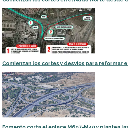
Comienzan los cortes y desvíos para reformar 
Fomento corta el enlace M607-M40 y plantea las 