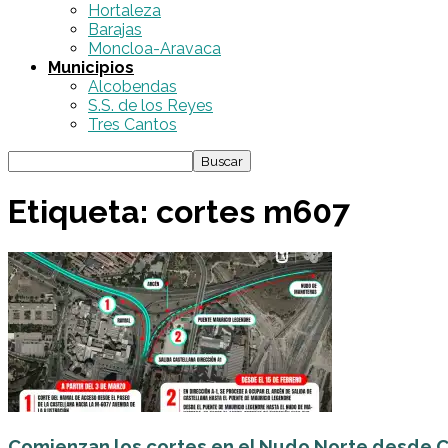
Hortaleza
Barajas
Moncloa-Aravaca
Municipios
Alcobendas
S.S. de los Reyes
Tres Cantos
Etiqueta: cortes m607
Comienzan los cortes en el Nudo Norte desde Ca