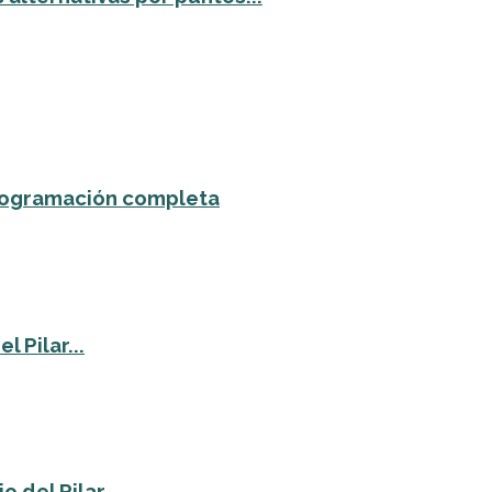
 programación completa
 Pilar...
o del Pilar