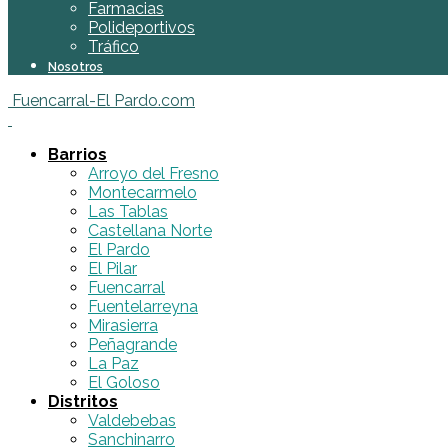
Farmacias
Polideportivos
Tráfico
Nosotros
Fuencarral-El Pardo.com
Barrios
Arroyo del Fresno
Montecarmelo
Las Tablas
Castellana Norte
El Pardo
El Pilar
Fuencarral
Fuentelarreyna
Mirasierra
Peñagrande
La Paz
El Goloso
Distritos
Valdebebas
Sanchinarro