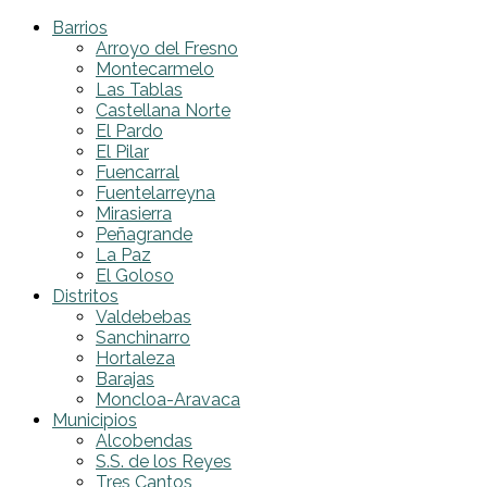
Barrios
Arroyo del Fresno
Montecarmelo
Las Tablas
Castellana Norte
El Pardo
El Pilar
Fuencarral
Fuentelarreyna
Mirasierra
Peñagrande
La Paz
El Goloso
Distritos
Valdebebas
Sanchinarro
Hortaleza
Barajas
Moncloa-Aravaca
Municipios
Alcobendas
S.S. de los Reyes
Tres Cantos