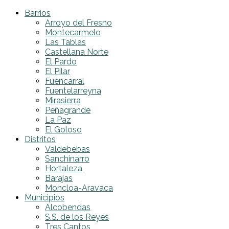
Barrios
Arroyo del Fresno
Montecarmelo
Las Tablas
Castellana Norte
El Pardo
El Pilar
Fuencarral
Fuentelarreyna
Mirasierra
Peñagrande
La Paz
El Goloso
Distritos
Valdebebas
Sanchinarro
Hortaleza
Barajas
Moncloa-Aravaca
Municipios
Alcobendas
S.S. de los Reyes
Tres Cantos