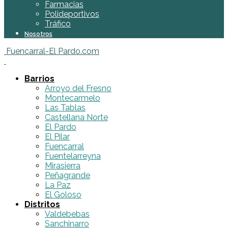
Farmacias
Polideportivos
Tráfico
Nosotros
Fuencarral-El Pardo.com
Barrios
Arroyo del Fresno
Montecarmelo
Las Tablas
Castellana Norte
El Pardo
El Pilar
Fuencarral
Fuentelarreyna
Mirasierra
Peñagrande
La Paz
El Goloso
Distritos
Valdebebas
Sanchinarro