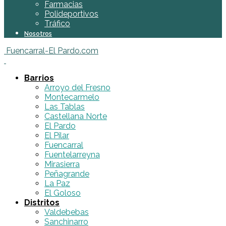
Farmacias
Polideportivos
Tráfico
Nosotros
Fuencarral-El Pardo.com
Barrios
Arroyo del Fresno
Montecarmelo
Las Tablas
Castellana Norte
El Pardo
El Pilar
Fuencarral
Fuentelarreyna
Mirasierra
Peñagrande
La Paz
El Goloso
Distritos
Valdebebas
Sanchinarro