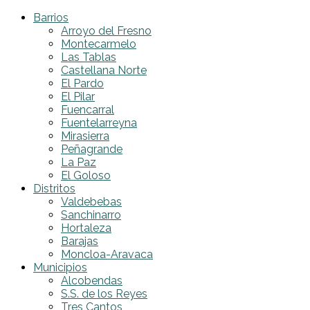
Barrios
Arroyo del Fresno
Montecarmelo
Las Tablas
Castellana Norte
El Pardo
El Pilar
Fuencarral
Fuentelarreyna
Mirasierra
Peñagrande
La Paz
El Goloso
Distritos
Valdebebas
Sanchinarro
Hortaleza
Barajas
Moncloa-Aravaca
Municipios
Alcobendas
S.S. de los Reyes
Tres Cantos