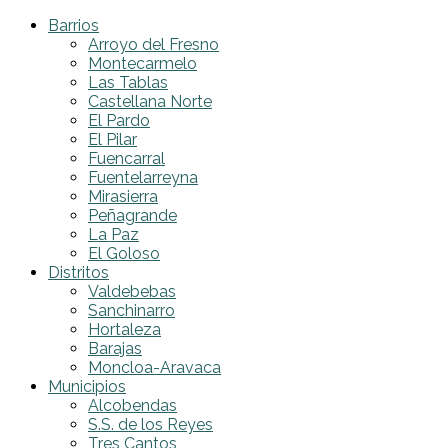
Barrios
Arroyo del Fresno
Montecarmelo
Las Tablas
Castellana Norte
El Pardo
El Pilar
Fuencarral
Fuentelarreyna
Mirasierra
Peñagrande
La Paz
El Goloso
Distritos
Valdebebas
Sanchinarro
Hortaleza
Barajas
Moncloa-Aravaca
Municipios
Alcobendas
S.S. de los Reyes
Tres Cantos