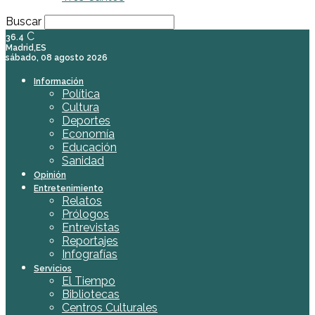
Buscar
C
36.4
Madrid,ES
sábado, 08 agosto 2026
Información
Política
Cultura
Deportes
Economía
Educación
Sanidad
Opinión
Entretenimiento
Relatos
Prólogos
Entrevistas
Reportajes
Infografías
Servicios
El Tiempo
Bibliotecas
Centros Culturales