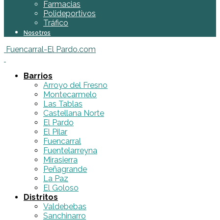
Farmacias
Polideportivos
Tráfico
Nosotros
Fuencarral-El Pardo.com
Barrios
Arroyo del Fresno
Montecarmelo
Las Tablas
Castellana Norte
El Pardo
El Pilar
Fuencarral
Fuentelarreyna
Mirasierra
Peñagrande
La Paz
El Goloso
Distritos
Valdebebas
Sanchinarro