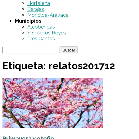
Hortaleza
Barajas
Moncloa-Aravaca
Municipios
Alcobendas
S.S. de los Reyes
Tres Cantos
Etiqueta: relatos201712
Primavera y otoño